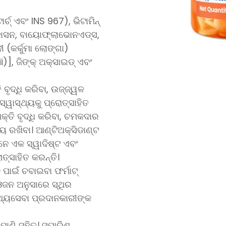
ର୍ଚ୍ ଏବଂ INS 967), ଭିଟାମିନ୍
୍କାସନ, ବାୟୋଫ୍ଲାଭୋନଏଡ୍ସ,
ୀ (କର୍କୁମା ଲୋଙ୍ଗା)
i)], ଜିଙ୍କ୍ ଅକ୍ସାଇଡ୍ ଏବଂ
ବୃଦ୍ଧି କରିବା, ଉଜ୍ଜ୍ୱଳ
ସ୍ୱାସ୍ଥ୍ୟକୁ ପ୍ରୋତ୍ସାହିତ
୍ତି ବୃଦ୍ଧି କରିବା, ଚମକଦାର
ଜାୟ ରଖିବା। ଆଣ୍ଟିଅକ୍ସିଡାଣ୍ଟ
ନେ ଏକ ସ୍ୱାଦିଷ୍ଟ ଏବଂ
ତ୍ସାହିତ କରନ୍ତି।
ପାଇଁ ଚବାଇବା ଫର୍ମାଟ୍
ଓଜନ ଅନୁସାରେ ସ୍ଥିର
୍ଥ୍ୟସେବା ପ୍ରଦାନକାରୀଙ୍କ
ପାଣି ସହିତ। ସୁପାରିଶ