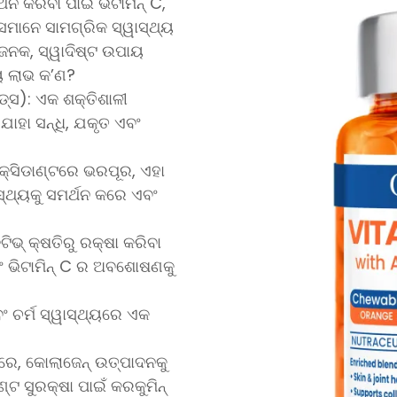
ଥନ କରିବା ପାଇଁ ଭିଟାମିନ୍ C,
େମାନେ ସାମଗ୍ରିକ ସ୍ୱାସ୍ଥ୍ୟ
ଧାଜନକ, ସ୍ୱାଦିଷ୍ଟ ଉପାୟ
୍ୟ ଲାଭ କ’ଣ?
ଇଡ୍ସ): ଏକ ଶକ୍ତିଶାଳୀ
ଯାହା ସନ୍ଧି, ଯକୃତ ଏବଂ
କ୍ସିଡାଣ୍ଟରେ ଭରପୂର, ଏହା
ସ୍ଥ୍ୟକୁ ସମର୍ଥନ କରେ ଏବଂ
ିଭ୍ କ୍ଷତିରୁ ରକ୍ଷା କରିବା
ଂ ଭିଟାମିନ୍ C ର ଅବଶୋଷଣକୁ
ଂ ଚର୍ମ ସ୍ୱାସ୍ଥ୍ୟରେ ଏକ
କରେ, କୋଲାଜେନ୍ ଉତ୍ପାଦନକୁ
୍ଟ ସୁରକ୍ଷା ପାଇଁ କରକୁମିନ୍