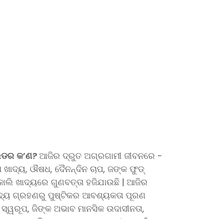
ାଉଡର
କ’ଣ?
ଆଜିର ଦ୍ରୁତ ଅଗ୍ରଗାମୀ ଜୀବନରେ -
ଖାଦ୍ୟ, ଔଷଧ, ଦୈନନ୍ଦିନ ଚାପ, ଜଙ୍କ ଫୁଡ୍
କାଲି ଖାଦ୍ୟରେ ଗୁଣବତ୍ତା ହଜିଯାଉଛି | ଆଜିର
୍ୟ ଗ୍ରହଣରୁ ପୁଷ୍ଟିକର ଆବଶ୍ୟକତା ପୂରଣ
୍ୱରୂପ, ଜିଙ୍କ ଅଭାବ ମାନସିକ ଉଦାସୀନତା,