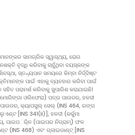
େମାନଙ୍କର ସାମଗ୍ରିକ ସ୍ୱାସ୍ଥ୍ୟ, ରୋଗ
କ୍ତି ବୃଦ୍ଧି କରିବାକୁ ଚାହୁଁଥିବା ବୟସ୍କଙ୍କ
ଭାବସ୍ଥା, ସ୍ତନ୍ୟପାନ ସମୟରେ କିମ୍ବା ନିର୍ଦ୍ଦିଷ୍ଟ
କ୍ତିମାନଙ୍କ ପାଇଁ ଏହାକୁ ବ୍ୟବହାର କରିବା ପାଇଁ
 ସହିତ ପରାମର୍ଶ କରିବାକୁ ସୁପାରିଶ କରାଯାଇଛି।
(ମୋରିଙ୍ଗା ଓଲିଫେରା) ପତ୍ର ପାଉଡର, ହଳଦୀ
୍ ପାଉଡର, କ୍ୟାପସୁଲ୍ ସେଲ୍ (INS 464, ରଙ୍ଗ
ଲୁଏଣ୍ଟ [INS 341(ii)], ହଳଦୀ (କର୍କୁମା
ରିୟ, ପାଇପର୍ିନ (ପାଇପର ନିଗ୍ରାମ୍) ଫଳ
ଣ୍ଟ (INS 468) ଏବଂ ଗ୍ଲାଇଡାଣ୍ଟ୍ [INS