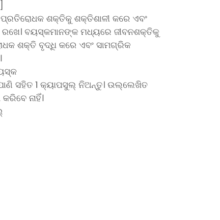
]
୍ରତିରୋଧକ ଶକ୍ତିକୁ ଶକ୍ତିଶାଳୀ କରେ ଏବଂ
ାୟ ରଖେ। ବୟସ୍କମାନଙ୍କ ମଧ୍ୟରେ ଜୀବନଶକ୍ତିକୁ
ଧକ ଶକ୍ତି ବୃଦ୍ଧି କରେ ଏବଂ ସାମଗ୍ରିକ
।
ୟସ୍କ
ପାଣି ସହିତ 1 କ୍ୟାପସୁଲ୍ ନିଅନ୍ତୁ। ଉଲ୍ଲେଖିତ
କରିବେ ନାହିଁ।
୍