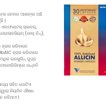
ୁମେହ ହେବାର ଆଶଙ୍କା ଅଛି
ଛି |
 ଏଲଫାଣ୍ଟସ୍ ସ୍କାବର୍,
େଇଲାନସିୟମ୍ (ଡାଲ୍ ଚିନ୍),
 ହ୍ରାସ କରିବାରେ
 HbA1C ହ୍ରାସ କରିବାରେ
ଅଧିକ ଇନସୁଲିନ୍ ଗୁପ୍ତ
େଟାବୋଲିଜିମ୍ରେ ଉନ୍ନତି
ାଦ୍ୟ ସହିତ ଗୋଟିଏ
ଦ୍ୱାରା ନିୟମିତ ଔଷଧ
ନ ରହିଥାଏ |