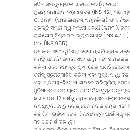
ସହିତ ସମନ୍ୱୟଶୀଳ ଭାବରେ କାର୍ଯ୍ୟ କରେ।
ମୁଖ୍ୟ ଉପାଦାନ: ଡିଲୁଏଣ୍ଟସ୍ (INS 421, ମକା ଷ୍ଟା
C, ଆମଳା (ଫାଇଲାଣ୍ଟସ୍ ଏମ୍ବ୍ଲିକା) ଫଳ ନିଷ
ପ୍ରକୃତି ସମାନ ସ୍ୱାଦକାରୀ ପଦାର୍ଥ (କମଳା), ହଳଦ
ରାଇଜୋମ୍ ନିଷ୍କାସନ, ଗ୍ଲାଇଡାଣ୍ଟ [INS 470 (ii
ମିଠା (INS 955)
ଉପକାର ଏବଂ ୟୁପିଏସ୍: ରୋଗ ପ୍ରତିରୋଧକ ଶକ୍ତି 
ଚର୍ମକୁ ସମର୍ଥନ କରିବା ଏବଂ ସନ୍ଧି ଏବଂ ସାମଗ୍ରିକ 
କରିବା ପାଇଁ ବ୍ୟବହୃତ ହୁଏ। ରୋଗ ପ୍ରତିରୋଧକ ଶକ
ଚର୍ମକୁ ପ୍ରୋତ୍ସାହିତ କରିବା ଏବଂ ସୁସ୍ଥ ସନ୍ଧି ବ
ଏବଂ ପ୍ରଦାହ-ବିରୋଧୀ ଲାଭରେ ପରିପୂର୍ଣ୍ଣ, ସେମା
ସୁବିଧାଜନକ ଉପାୟରେ ସାମଗ୍ରିକ ସୁସ୍ଥତାକୁ ପ୍ରୋ
କଣ ବୟସ: 12 ବର୍ଷରୁ ଅଧିକ ବୟସର ପିଲାମାନଙ୍କ 
ଉପଯୁକ୍ତ, କିନ୍ତୁ ଡୋଜ୍ ସେମାନଙ୍କ ବୟସ ଏବଂ 
କରାଯିବା ଉଚିତ। ଛୋଟ ପିଲାମାନଙ୍କ ପାଇଁ ସ୍ୱାସ
ସହ ପରାମର୍ଶ କରନ୍ତୁ।
କଣ ସମୟ: ଦିନକୁ 1 ଟାବଲେଟ୍ ନିଅନ୍ତୁ, ବିଶେଷତଃ 