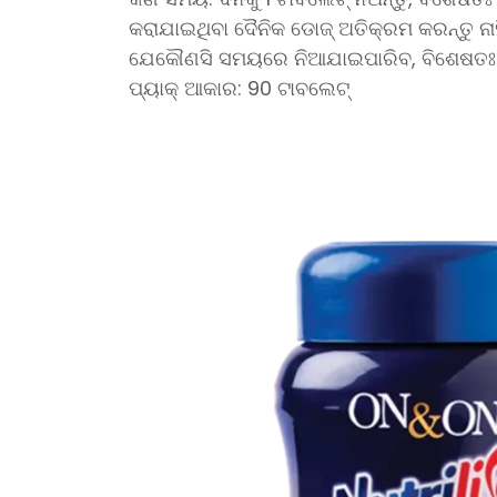
କରାଯାଇଥିବା ଦୈନିକ ଡୋଜ୍ ଅତିକ୍ରମ କରନ୍ତୁ ନା
ଯେକୌଣସି ସମୟରେ ନିଆଯାଇପାରିବ, ବିଶେଷତଃ 
ପ୍ୟାକ୍ ଆକାର: 90 ଟାବଲେଟ୍