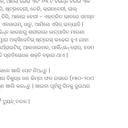
ି, ଆଲୋ ଭେରା ଏବଂ ୧୩ ଟି ବିଭିନ୍ନ ବିରିର ଏକ
, ଷ୍ଟ୍ରବେରୀ, ଚେରି, କ୍ରାନବେରୀ, ଲାଲ୍
ବିରି, ଆକାଇ ବେରୀ - ଏକତ୍ରିତ ଭାବରେ ସମସ୍ତ
, ଏନଜାଇମ୍, ଧାତୁ, ଆମିନୋ ଏସିଡ୍ ଇତ୍ୟାଦି |
ଭିନ୍ନ କାରଣରୁ ଶରୀରରେ ଉତ୍ପାଦିତ ମାଗଣା
୍ୱାରା ଅକ୍ସିଡେଟିଭ୍ ଷ୍ଟ୍ରେସ୍ ଲଢେଇ ହୁଏ ଯାହା
ଆର୍ଥ୍ରାଇଟିସ୍, ଆଲଜାଇମର, ପାର୍କିନ୍ସନ୍ ରୋଗ, ହଜମ
ଦି ପ୍ରତିରୋଧକ ଶକ୍ତି ବଢ଼ାଇ ଥାଏ |
ାଳେ ଖାଲି ପେଟ ନିଅନ୍ତୁ |
ସର ବିଶୁଦ୍ଧ ଜଳ କିମ୍ବା ଫଳ ରସରେ (୧୫୦-୨୦୦
ଣ ଖାଲି କରନ୍ତୁ | ଖାଇବା ପୂର୍ବରୁ ଦିନକୁ ଦୁଇଥର
 ଟ୍ୟୁବ୍ ତରଳ |