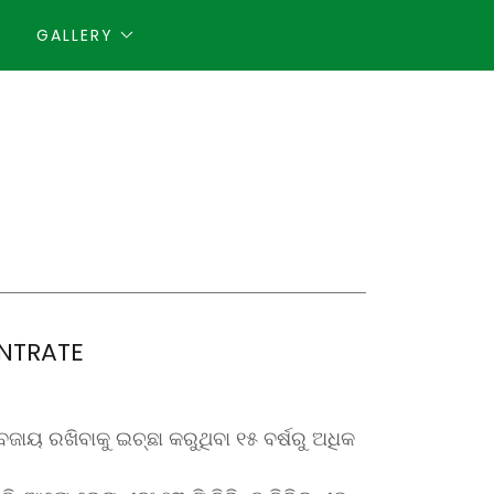
GALLERY
NTRATE
ଜାୟ ରଖିବାକୁ ଇଚ୍ଛା କରୁଥିବା ୧୫ ବର୍ଷରୁ ଅଧିକ