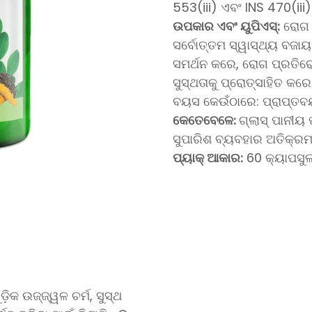
553(iii) ଏବଂ INS 470(iii)
ଉପକାର ଏବଂ ୟୁପିଏସ୍:
ରୋଗ ପ
ସର୍ବୋତ୍ତମ ସ୍ୱାସ୍ଥ୍ୟ ବଜ
ସମର୍ଥନ କରେ, ରୋଗ ପ୍ରତିରୋ
ସୁସ୍ଥତାକୁ ପ୍ରୋତ୍ସାହିତ କରେ
ବୟସ କେଉଁଠାରେ: ପ୍ରାପ୍ତବ
କେତେବେଳେ:
ଗ୍ଲାସ୍ ପାନୀୟ 
ସୁପାରିଶ ବ୍ୟବହାର ଅତିକ୍ରମ 
ପ୍ୟାକ୍ ଆକାର:
60 କ୍ୟାପସୁଲ
଼ିକ ଉଜ୍ଜ୍ୱଳ ଚର୍ମ, ସୁସ୍ଥ