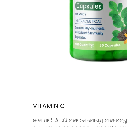
VITAMIN C
କାହା ପାଇଁ: A. ଏହି ଚବାଇବା ଯୋଗ୍ୟ ଟାବଲେଟ୍‌ଗୁଡ