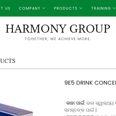
T US
COMPANY
PRODUCTS
TRAINING
HARMONY GROUP
TOGETHER, WE ACHIEVE MORE.
DUCTS
9E5 DRINK CONCE
·
କାହା
ପାଇଁ:
ଭଲ ସ୍ୱାସ୍ଥ୍ୟ ବ
ସମସ୍ତଙ୍କ ପାଇଁ |