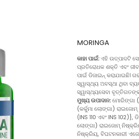
MORINGA
କାହା ପାଇଁ:
ଏହି ଉତ୍ପାଦଟି ସ
ପ୍ରତିରୋଧକ ଶକ୍ତି ଏବଂ ଜୀବନଶ
ପାଇଁ ଡିଜାଇନ୍ କରାଯାଇଛି। ଗର୍
ସ୍ୱାସ୍ଥ୍ୟ ଅବସ୍ଥା ଥିବା ବ୍ୟ
ସ୍ୱାସ୍ଥ୍ୟସେବା ବୃତ୍ତିଗତଙ୍କ
ମୁଖ୍ୟ ଉପାଦାନ:
ମୋରିଙ୍ଗା 
(କର୍କୁମା ଲୋଙ୍ଗା) ରାଇଜୋମ
(INS 110 ଏବଂ INS 102)}, ଡି
ଲୋଙ୍ଗା) ରାଇଜୋମ୍ ନିଷ୍କ୍
ନିଷ୍କ୍ରିୟ, ବିଘଟନକାରୀ ଏଜେ