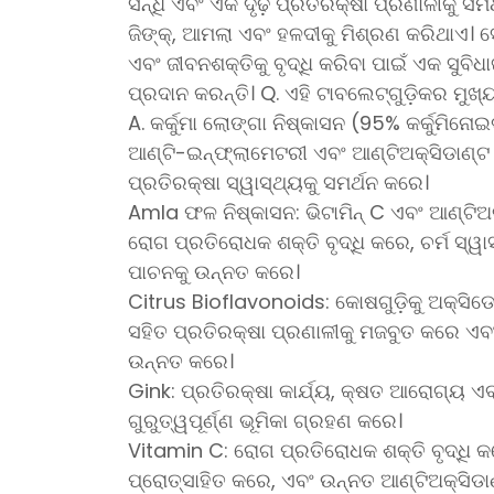
ସନ୍ଧି ଏବଂ ଏକ ଦୃଢ଼ ପ୍ରତିରକ୍ଷା ପ୍ରଣାଳୀକୁ ସମର୍
ଜିଙ୍କ୍, ଆମଲା ଏବଂ ହଳଦୀକୁ ମିଶ୍ରଣ କରିଥାଏ। ସ
ଏବଂ ଜୀବନଶକ୍ତିକୁ ବୃଦ୍ଧି କରିବା ପାଇଁ ଏକ ସୁବି
ପ୍ରଦାନ କରନ୍ତି। Q. ଏହି ଟାବଲେଟ୍‌ଗୁଡ଼ିକର ମୁଖ
A. କର୍କୁମା ଲୋଙ୍ଗା ନିଷ୍କାସନ (95% କର୍କୁମିନୋ
ଆଣ୍ଟି-ଇନ୍ଫ୍ଲାମେଟରୀ ଏବଂ ଆଣ୍ଟିଅକ୍ସିଡାଣ୍ଟ 
ପ୍ରତିରକ୍ଷା ସ୍ୱାସ୍ଥ୍ୟକୁ ସମର୍ଥନ କରେ।
Amla ଫଳ ନିଷ୍କାସନ: ଭିଟାମିନ୍ C ଏବଂ ଆଣ୍ଟିଅ
ରୋଗ ପ୍ରତିରୋଧକ ଶକ୍ତି ବୃଦ୍ଧି କରେ, ଚର୍ମ ସ୍ୱା
ପାଚନକୁ ଉନ୍ନତ କରେ।
Citrus Bioflavonoids: କୋଷଗୁଡ଼ିକୁ ଅକ୍ସିଡେଟ
ସହିତ ପ୍ରତିରକ୍ଷା ପ୍ରଣାଳୀକୁ ମଜବୁତ କରେ ଏବ
ଉନ୍ନତ କରେ।
Gink: ପ୍ରତିରକ୍ଷା କାର୍ଯ୍ୟ, କ୍ଷତ ଆରୋଗ୍ୟ ଏବ
ଗୁରୁତ୍ୱପୂର୍ଣ୍ଣ ଭୂମିକା ଗ୍ରହଣ କରେ।
Vitamin C: ରୋଗ ପ୍ରତିରୋଧକ ଶକ୍ତି ବୃଦ୍ଧି 
ପ୍ରୋତ୍ସାହିତ କରେ, ଏବଂ ଉନ୍ନତ ଆଣ୍ଟିଅକ୍ସିଡାଣ