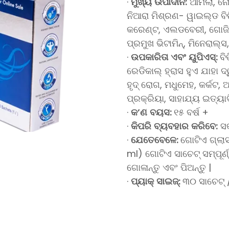
·
ମୁଖ୍ୟ
ଉପାଦାନ:
ଆମଲା, ନୋନ
ନିଆରା ମିଶ୍ରଣ- ୱାଇଲ୍ଡ ବିରି
କରେଣ୍ଟ, ଏଲଡବେରୀ, ଗୋଜି 
ପ୍ରମୁଖ ଭିଟାମିନ୍, ମିନେରାଲ୍ସ
·
ଉପକାରିତା
ଏବଂ
ୟୁପିଏସ୍:
ବି
ରେଡିକାଲ୍ ହ୍ରାସ ହୁଏ ଯାହା ଦ
ହୃଦ୍ ରୋଗ, ମଧୁମେହ, କର୍କଟ, 
ପ୍ରକ୍ରିୟା, ସାହାଯ୍ୟ ଇତ୍ୟା
·
କ’ଣ
ବୟସ:
୧୫ ବର୍ଷ +
·
କିପରି
ବ୍ୟବହାର
କରିବେ:
ସକ
·
ଯେତେବେଳେ:
ଗୋଟିଏ ଗ୍ଲା
ml) ଗୋଟିଏ ସାଚେଟ୍ ସମ୍ପୂର୍ଣ୍
ଗୋଳାନ୍ତୁ ଏବଂ ପିଅନ୍ତୁ |
·
ପ୍ୟାକ୍
ସାଇଜ୍:
୩୦ ସାଚେଟ୍ /