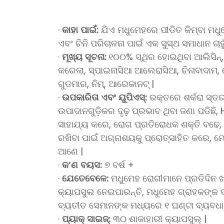
·
କାହା
ପାଇଁ:
ଯିଏ ମଧୁମେହରେ ପୀଡିତ କିମ୍ବା ମଧ
ଏବଂ ଚିନି ପରିଚାଳନା ପାଇଁ ଏକ ସୁସ୍ଥ ସମାଧାନ ଚାହୁଁ
·
ମୂଖ୍ୟ
ସୂଚନା:
୧୦୦% ସ୍ଥିର ହୋଇଥିବା ଆଲିସିନ୍,
କରେଲା, ସ୍ପାଇନାସିଆ ଆଲେରାସିଆ, ଚିନାବାଦାମ, ଜ
ଗୁଡମାର, ନିମ୍, ଆରେକାନଟ୍ |
·
ଉପକାରିତା
ଏବଂ
ୟୁପିଏସ୍:
ରକ୍ତରେ ଶର୍କରା ସ୍ତର
ଉପାଦାନଗୁଡ଼ିକର ଦୃଢ଼ ପ୍ରଭାବ ଥିବା ଜଣା ପଡିଛି,
ସାହାଯ୍ୟ କରେ, ରୋଗ ପ୍ରତିରୋଧକ ଶକ୍ତି ବଢେ, 
ରଖିବା ପାଇଁ ଅଗ୍ନାଶୟକୁ ପ୍ରୋତ୍ସାହିତ କରେ, ମ
ଆଣେ |
·
କ’ଣ
ବୟସ:
୭ ବର୍ଷ +
·
ଯେତେବେଳେ:
ମଧୁମେହ ରୋଗୀମାନେ ପ୍ରତିଦିନ ଖ
କ୍ୟାପସୁଲ ନେଇପାରନ୍ତି, ମଧୁମେହ ଗ୍ରାହକଙ୍କ 
ବ୍ୟତୀତ ସେମାନଙ୍କ ମଧ୍ୟରେ ୧ ଘଣ୍ଟା ବ୍ୟବଧା
·
ପ୍ୟାକ୍
ସାଇଜ୍:
୩୦ ଶାକାହାରୀ କ୍ୟାପସୁଲ୍ |