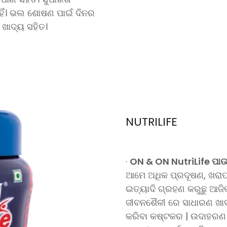
ହିଁ। ଭଲ ଶୋଷଣ ପାଇଁ ଦିନର
ଖାଦ୍ୟ ସହିତ।
NUTRILIFE
·
ON & ON NutriLife ପ
ଆମେ ଅଧିକ ପ୍ରଦୂଷଣ, ଖରାପ 
ଇତ୍ୟାଦି ଗ୍ରହଣ କରୁଛୁ ଆଜି
ଜୀବନଶୈଳୀ ରେ ସାଧାରଣ ଖାଦ
କରିବା କଷ୍ଟକର | ଉଦାହରଣ ସ